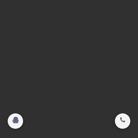
加入我们
联系我们
新闻中心
关闭
联系我们
© 2015-2017
联系我们-腾‌龙‌公司‌客‌服 All rights reserved.
搜索
Copyright 2015-2016
联系我们-腾‌龙‌公司‌客‌服 All rights reserved.